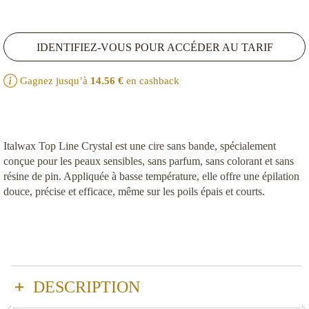
Noté
3
5.00
sur
5 basé sur
notations
client
IDENTIFIEZ-VOUS POUR ACCÉDER AU TARIF
Gagnez jusqu’à
14.56
€
en cashback
Italwax Top Line Crystal est une cire sans bande, spécialement
conçue pour les peaux sensibles, sans parfum, sans colorant et sans
résine de pin. Appliquée à basse température, elle offre une épilation
douce, précise et efficace, même sur les poils épais et courts.
DESCRIPTION