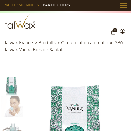
PROFESSIONNELS
PARTICULIERS
0
Italwax France
>
Produits
>
Cire épilation aromatique SPA –
Italwax Vanira Bois de Santal