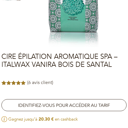
CIRE ÉPILATION AROMATIQUE SPA –
ITALWAX VANIRA BOIS DE SANTAL
(
6
avis client)
Noté
6
5.00
sur 5
basé sur
notations
IDENTIFIEZ-VOUS POUR ACCÉDER AU TARIF
client
Gagnez jusqu’à
20.30
€
en cashback