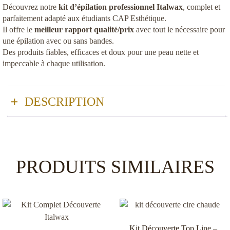
Découvrez notre
kit d’épilation professionnel Italwax
, complet et
parfaitement adapté aux étudiants CAP Esthétique.
Il offre le
meilleur rapport qualité/prix
avec tout le nécessaire pour
une épilation avec ou sans bandes.
Des produits fiables, efficaces et doux pour une peau nette et
impeccable à chaque utilisation.
DESCRIPTION
Kit d’Épilation Professionnel –
Complet 800 ml (CAP Esthétique /
Institut)
PRODUITS SIMILAIRES
Découvrez notre
kit d’épilation complet Italwax
, spécialement
conçu pour les
étudiants CAP Esthétique
et les
professionnels
de l’épilation
souhaitant un matériel fiable et de qualité. Ce coffret
contient tout le nécessaire pour réaliser une épilation
professionnelle sur toutes les zones du corps, avec ou sans bandes.
Kit Découverte Top Line –