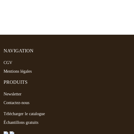
la cire sur la peau.
– Bandes d’épilation
– résistantes, douces et non tissées pour un
retrait parfait de la cire avec bandes.
– Spatules en deux tailles
– larges Full Body pour les jambes et
bras, standards pour les petites zones précises.
NAVIGATION
CGV
Mentions légales
PRODUITS
Newsletter
Contactez-nous
Télécharger le catalogue
Échantillons gratuits