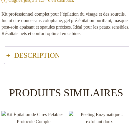
Gagnez jusqu’à
1.54
€ en cashback
Kit professionnel complet pour l’épilation du visage et des sourcils.
Inclut cire douce sans colophane, gel pré-épilation purifiant, masque
post-soin apaisant et spatules précises. Idéal pour les peaux sensibles.
Résultats nets et confort optimal en cabine.
DESCRIPTION
Le Kit Selfie
pour épilation du visage est une solution
professionnelle complète. Elle est conçue pour répondre aux
exigences des esthéticiennes spécialisées dans l’epilation sourcils et
visage. Ce kit haute performance offre une combinaison optimale
PRODUITS SIMILAIRES
de
produits techniques
et d’accessoires dédiés pour un travail
rapide, précis et respectueux des peaux sensibles.
Contenu du kit :