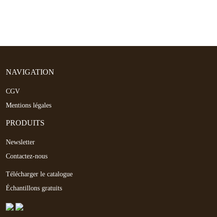
fusion, temps de séchage rapide (6 à 10 sec)
Parfait pour les prestations express « brow & glow » ou
épilations visage en cabine
Image haut de gamme pour votre institut avec un
protocole coordonné
NAVIGATION
Compatible avec les peaux sensibles, sujettes aux
CGV
rougeurs ou réactions
Mentions légales
Le
Kit Selfie pour épilation du visage
est un outil indispensable
PRODUITS
pour toutes les professionnelles souhaitant proposer des
prestations d’épilation visage rapides, efficaces et hautement
Newsletter
qualitatives
. Gagnez en fidélité client grâce à une expérience soin
Contactez-nous
complète et sensorielle.
Télécharger le catalogue
Échantillons gratuits