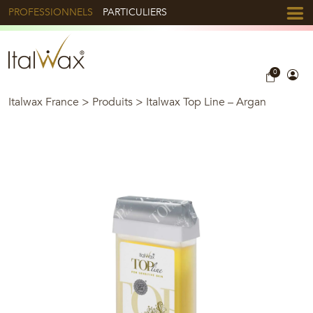
PROFESSIONNELS
PARTICULIERS
0
Italwax France
>
Produits
>
Italwax Top Line – Argan