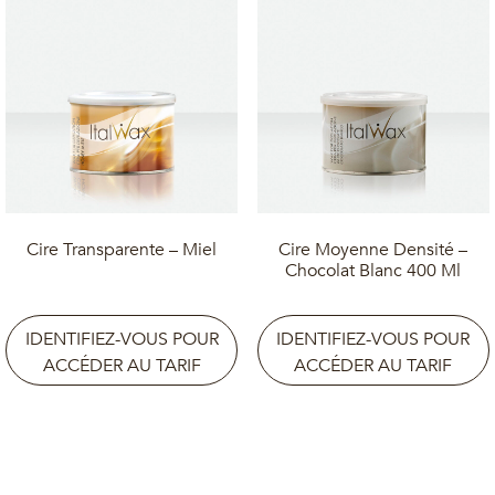
La
cire fraise en pot
est idéale pour une
épilation de
qualité professionnelle
, offrant une peau douce et lisse
après chaque utilisation.
Cire Transparente – Miel
Cire Moyenne Densité –
Chocolat Blanc 400 Ml
IDENTIFIEZ-VOUS POUR
IDENTIFIEZ-VOUS POUR
ACCÉDER AU TARIF
ACCÉDER AU TARIF