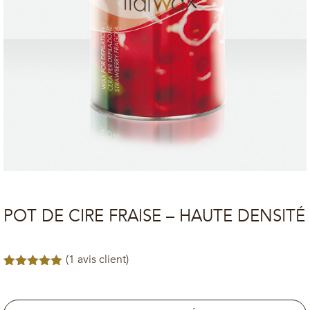
POT DE CIRE FRAISE – HAUTE DENSITÉ
(
1
avis client)
Noté
1
5.00
sur 5
basé sur
notation