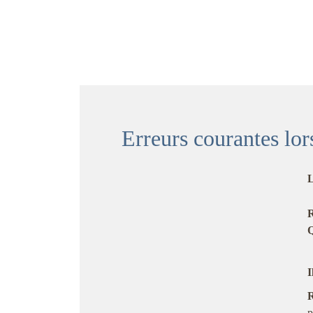
Erreurs courantes lor
L
R
Q
I
R
p