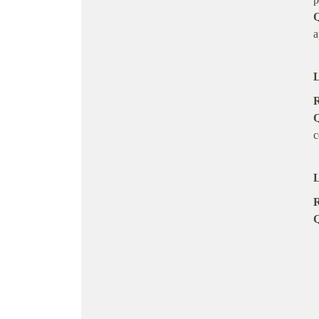
Q
a
L
R
Q
c
L
R
Q