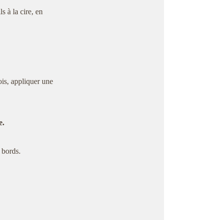
ls à la cire, en
is, appliquer une
e.
s bords.