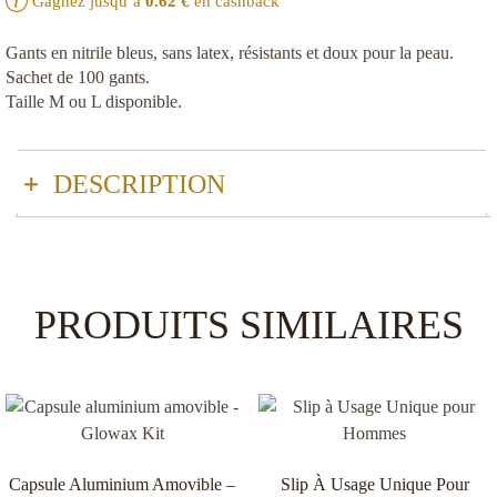
Gagnez jusqu’à
0.62
€
en cashback
Gants en nitrile bleus, sans latex, résistants et doux pour la peau.
Sachet de 100 gants.
Taille M ou L disponible.
DESCRIPTION
Gants en nitrile bleus – protection et confort
professionnel
Conçus en nitrile de haute qualité, ces gants jetables garantissent
PRODUITS SIMILAIRES
une hygiène irréprochable et une sécurité optimale lors de toutes
les procédures esthétiques. Ils sont parfaitement adaptés aux soins
du visage, aux épilations ou aux traitements corporels.
Alternative idéale au latex – sans allergènes
Le nitrile est une excellente alternative au latex : sans allergènes, il
Capsule Aluminium Amovible –
Slip À Usage Unique Pour
est parfaitement toléré par les peaux sensibles.