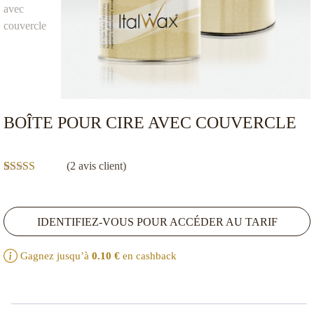
BOÎTE POUR CIRE AVEC COUVERCLE
(
2
avis client)
Noté
2
4.50
sur 5 basé
sur
notations
IDENTIFIEZ-VOUS POUR ACCÉDER AU TARIF
client
Gagnez jusqu’à
0.10
€
en cashback