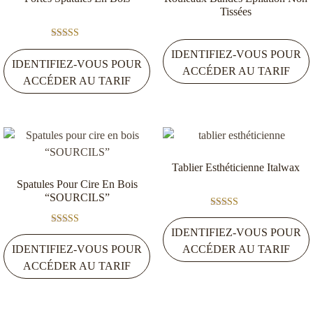
remuer la cire.
Tissées
Note
Seuls les clients connectés ayant acheté ce produit ont la possibilité
IDENTIFIEZ-VOUS POUR
4.00
IDENTIFIEZ-VOUS POUR
sur 5
de laisser un avis.
ACCÉDER AU TARIF
ACCÉDER AU TARIF
Tablier Esthéticienne Italwax
Spatules Pour Cire En Bois
“SOURCILS”
Note
5.00
IDENTIFIEZ-VOUS POUR
Note
sur 5
5.00
IDENTIFIEZ-VOUS POUR
ACCÉDER AU TARIF
sur 5
ACCÉDER AU TARIF