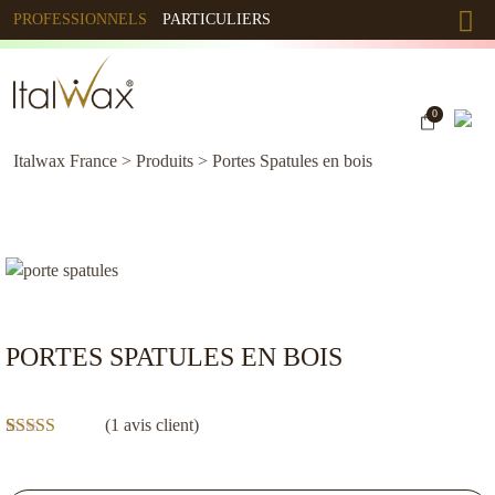
PROFESSIONNELS
PARTICULIERS
0
Italwax France
>
Produits
>
Portes Spatules en bois
PORTES SPATULES EN BOIS
(
1
avis client)
Noté
1
4.00
sur 5 basé
sur