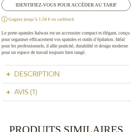
notation
IDENTIFIEZ-VOUS POUR ACCÉDER AU TARIF
client
Gagnez jusqu’à
1.54
€ en cashback
Le porte-spatules Italwax est un accessoire compact et élégant, conçu
pour organiser efficacement vos spatules et outils d’épilation. Idéal
pour les professionnels, il allie praticité, durabilité et design moderne
pour un espace de travail toujours bien rangé.
DESCRIPTION
Porte Spatules Italwax – Organisation Élégante et
AVIS (1)
Fonctionnelle
1 AVIS POUR
PORTES SPATULES EN
Un accessoire indispensable pour les professionnels de
BOIS
l’esthétique
Le porte-spatules Italwax est l’outil idéal pour maintenir votre
PRODUITS SIMILAIRES
orlanne.rancelot
(client confirmé)
–
24.07.2026